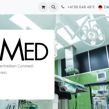
ONMED
PRODUCTS
Kontakt
De
+41 56 648 48 11
 vertreiben Conmed-
ren.