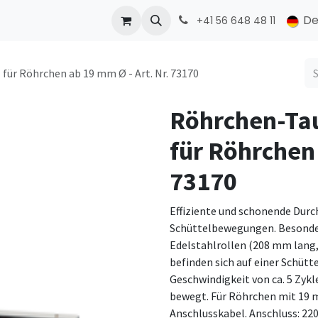
ONMED
PRODUCTS
Kontakt
De
+41 56 648 48 11
für Röhrchen ab 19 mm Ø - Art. Nr. 73170
Röhrchen-Ta
für Röhrchen 
73170
Effiziente und schonende Durc
Schüttelbewegungen. Besonder
Edelstahlrollen (208 mm lang,
befinden sich auf einer Schütte
Geschwindigkeit von ca. 5 Zykl
bewegt. Für Röhrchen mit 19 
Anschlusskabel. Anschluss: 220-