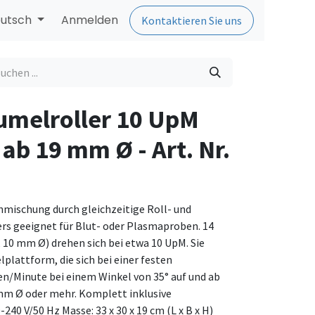
utsch
Anmelden
Kontaktieren Sie uns
umelroller 10 UpM
ab 19 mm Ø - Art. Nr.
hmischung durch gleichzeitige Roll- und
s geeignet für Blut- oder Plasmaproben. 14
 10 mm Ø) drehen sich bei etwa 10 UpM. Sie
lplattform, die sich bei einer festen
en/Minute bei einem Winkel von 35° auf und ab
mm Ø oder mehr. Komplett inklusive
240 V/50 Hz Masse: 33 x 30 x 19 cm (L x B x H)