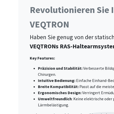
Revolutionieren Sie 
VEQTRON
Haben Sie genug von der statisc
VEQTRONs RAS-Haltearmsyst
Key Features:
Präzision und Stabilität:
Verbesserte Bildq
Chirurgen.
Intuitive Bedienung:
Einfache Einhand-Bed
Breite Kompatibilität:
Passt auf die meist
Ergonomisches Design:
Verringert Ermüdu
Umweltfreundlich
: Keine elektrische ode
Lärmbelästigung.