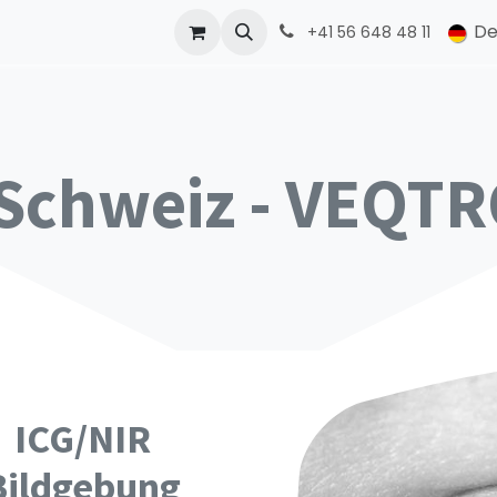
ONMED
PRODUCTS
Kontakt
De
+41 56 648 48 11
 Schweiz - VEQT
ICG/NIR
Bildgebung