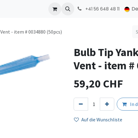
ONMED
PRODUCTS
Kontakt
De
+41 56 648 48 11
Vent - item # 0034880 (50pcs)
Bulb Tip Yan
Vent - item #
59,20
CHF
In 
Auf die Wunschliste