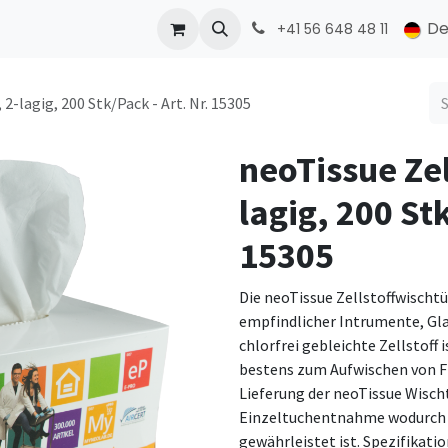
ONMED
PRODUCTS
Kontakt
De
+41 56 648 48 11
2-lagig, 200 Stk/Pack - Art. Nr. 15305
neoTissue Zel
lagig, 200 Stk
15305
Die neoTissue Zellstoffwischtü
empfindlicher Intrumente, Gla
chlorfrei gebleichte Zellstoff
bestens zum Aufwischen von F
Lieferung der neoTissue Wisch
Einzeltuchentnahme wodurch ei
gewährleistet ist. Spezifikati