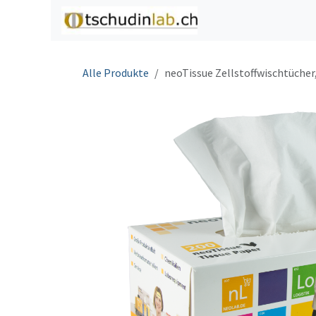
Zum Inhalt springen
Home
Shop
C
Alle Produkte
neoTissue Zellstoffwischtücher, 