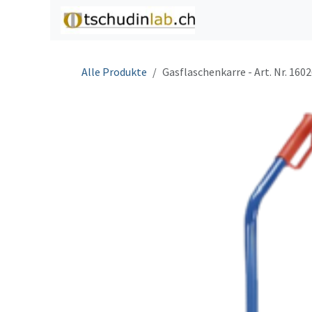
Zum Inhalt springen
Home
Shop
C
Alle Produkte
Gasflaschenkarre - Art. Nr. 160