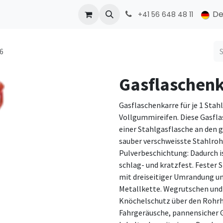
ONMED
PRODUCTS
Kontakt
De
+41 56 648 48 11
26
Gasflaschenka
Gasflaschenkarre für je 1 Stahl
Vollgummireifen. Diese Gasfla
einer Stahlgasflasche an den 
sauber verschweisste Stahlro
Pulverbeschichtung: Dadurch i
schlag- und kratzfest. Fester 
mit dreiseitiger Umrandung un
Metallkette. Wegrutschen und 
Knöchelschutz über den Rohr
Fahrgeräusche, pannensicher G