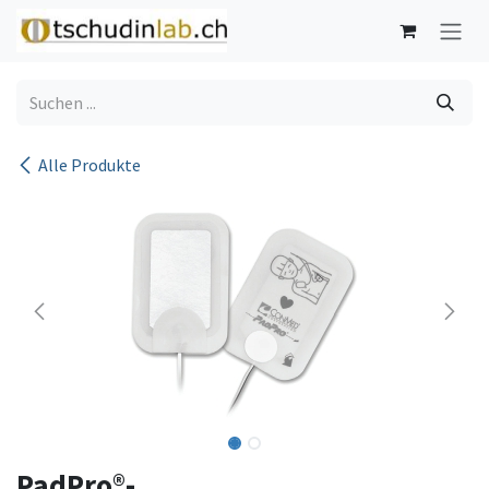
Zum Inhalt springen
Alle Produkte
PadPro®-