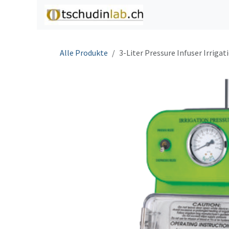
Zum Inhalt springen
Home
Shop
C
Alle Produkte
3-Liter Pressure Infuser Irriga