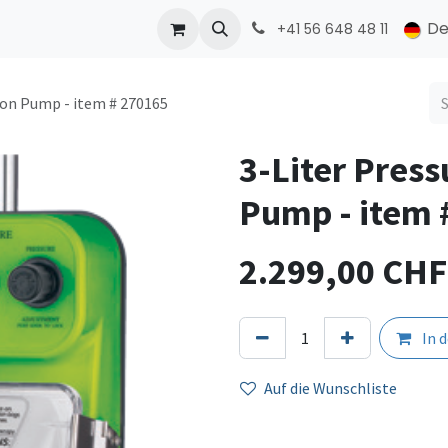
ONMED
PRODUCTS
Kontakt
De
+41 56 648 48 11
tion Pump - item # 270165
3-Liter Press
Pump - item 
2.299,00
CHF
In 
Auf die Wunschliste