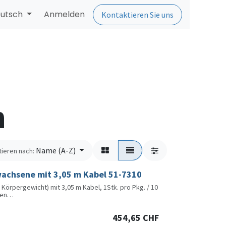
utsch
Anmelden
Kontaktieren Sie uns
n
Name (A-Z)
tieren nach:
achsene mit 3,05 m Kabel 51-7310
örpergewicht) mit 3,05 m Kabel, 1Stk. pro Pkg. / 10
den
ale Sicherheit und höchsten Komfort ausgelegt.
timale Praxistauglichkeit und Sicherheit.
454,65
CHF