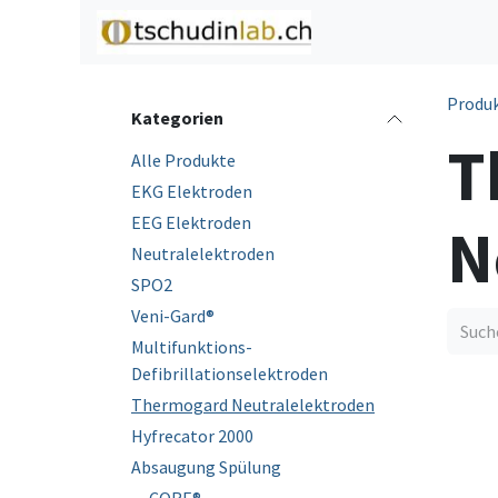
Zum Inhalt springen
Home
Shop
C
Produ
Kategorien
T
Alle Produkte
EKG Elektroden
EEG Elektroden
N
Neutralelektroden
SPO2
Veni-Gard®
Multifunktions-
Defibrillationselektroden
Thermogard Neutralelektroden
Hyfrecator 2000
Absaugung Spülung