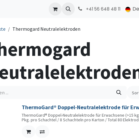
ONMED
PRODUCTS
Kontakt
De
+41 56 648 48 11
kte
Thermogard Neutralelektroden
hermogard
eutralelektrode
Sor
ThermoGard® Doppel-Neutralelektrode für Erw
ThermoGard® Doppel-Neutralelektrode für Erwachsene (>15 kg K
Pkg. pro Schachtel / 8 Schachteln pro Karton / Total 80 Elektro
Die ThermoGard® Neutralelektroden von CONMED sind für maxim
Das dicke, blaue Gel ist besonders hautfreundlich und bietet op